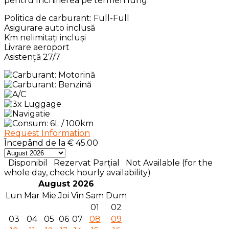
pentru închirierea pe termen lung.
Politica de carburant: Full-Full
Asigurare auto inclusă
Km nelimitați incluși
Livrare aeroport
Asistență 27/7
Request Information
Începând de la
€
45.00
Disponibil
Rezervat Parțial
Not Available (for the
whole day, check hourly availability)
August 2026
Lun
Mar
Mie
Joi
Vin
Sam
Dum
01
02
03
04
05
06
07
08
09