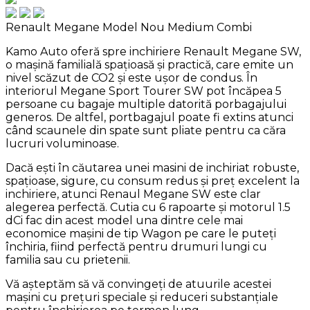
Renault Megane Model Nou
Medium Combi
Kamo Auto oferă spre inchiriere Renault Megane SW,
o mașină familială spațioasă și practică, care emite un
nivel scăzut de CO2 și este ușor de condus. În
interiorul Megane Sport Tourer SW pot încăpea 5
persoane cu bagaje multiple datorită porbagajului
generos. De altfel, portbagajul poate fi extins atunci
când scaunele din spate sunt pliate pentru ca căra
lucruri voluminoase.
Dacă ești în căutarea unei masini de inchiriat robuste,
spațioase, sigure, cu consum redus și preț excelent la
inchiriere, atunci Renaul Megane SW este clar
alegerea perfectă. Cutia cu 6 rapoarte și motorul 1.5
dCi fac din acest model una dintre cele mai
economice mașini de tip Wagon pe care le puteți
închiria, fiind perfectă pentru drumuri lungi cu
familia sau cu prietenii.
Vă așteptăm să vă convingeți de atuurile acestei
mașini cu prețuri speciale și reduceri substanțiale