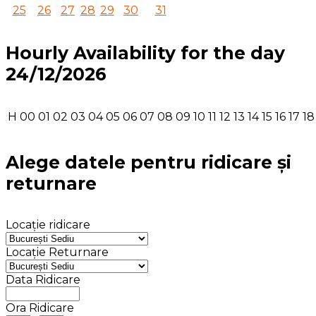
25
26
27
28
29
30
31
Hourly Availability for the day
24/12/2026
H
00
01
02
03
04
05
06
07
08
09
10
11
12
13
14
15
16
17
18
Alege datele pentru ridicare și
returnare
Locație ridicare
Locație Returnare
Data Ridicare
Ora Ridicare