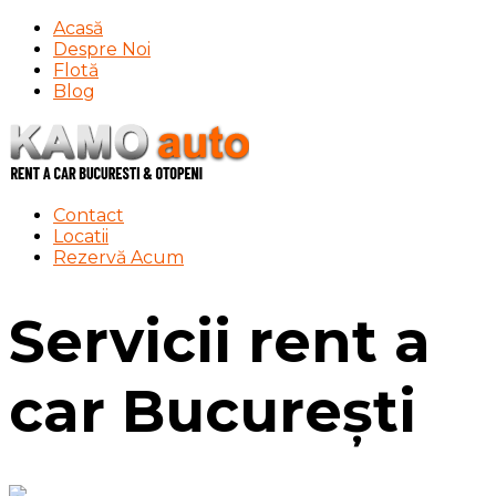
Acasă
Despre Noi
Flotă
Blog
Contact
Locatii
Rezervă Acum
Servicii rent a
car București