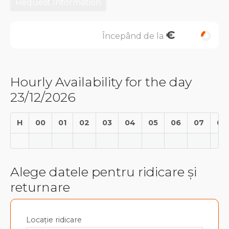
Request Information
€
Începând de la
Hourly Availability for the day
23/12/2026
H
00
01
02
03
04
05
06
07
08
Alege datele pentru ridicare și
returnare
Locație ridicare