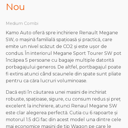
Nou
Medium Combi
Kamo Auto oferă spre inchiriere Renault Megane
SW, o mașină familială spațioasă și practică, care
emite un nivel scăzut de CO2 și este ușor de
condus. În interiorul Megane Sport Tourer SW pot
încăpea 5 persoane cu bagaje multiple datorită
porbagajului generos. De altfel, portbagajul poate
fi extins atunci când scaunele din spate sunt pliate
pentru ca căra lucruri voluminoase.
Dacă ești în căutarea unei masini de inchiriat
robuste, spațioase, sigure, cu consum redus și preț
excelent la inchiriere, atunci Renaul Megane SW
este clar alegerea perfectă. Cutia cu 6 rapoarte și
motorul 1.5 dCi fac din acest model una dintre cele
mai economice mașini de tip Wagon pe care le