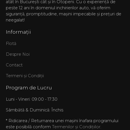
atât în București cât și în Otopeni. Cu o experiență de
peste 12 ani în domeniul inchirierilor auto, vă oferim
siguranță, promptitudine, mașini impecabile și prețuri de
neegalat!
Informații
Flotă
Despre Noi
Contact
Termeni și Condiții
Program de Lucru
Luni - Vineri: 09:00 - 17:30
Sâmbătă & Duminică: Închis
* Ridicarea / Returnarea unei mașini înafara programului
este posibilă conform
Termenilor și Condițiilor
.