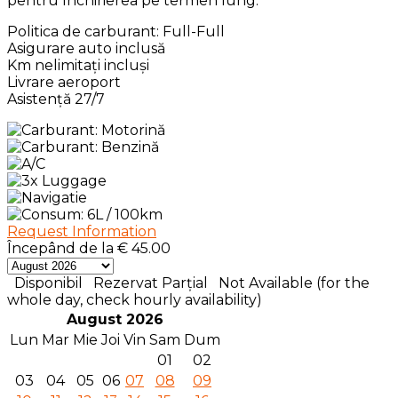
pentru închirierea pe termen lung.
Politica de carburant: Full-Full
Asigurare auto inclusă
Km nelimitați incluși
Livrare aeroport
Asistență 27/7
Request Information
Începând de la
€
45.00
Disponibil
Rezervat Parțial
Not Available (for the
whole day, check hourly availability)
August 2026
Lun
Mar
Mie
Joi
Vin
Sam
Dum
01
02
03
04
05
06
07
08
09