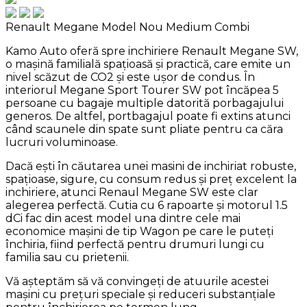
Renault Megane Model Nou
Medium Combi
Kamo Auto oferă spre inchiriere Renault Megane SW,
o mașină familială spațioasă și practică, care emite un
nivel scăzut de CO2 și este ușor de condus. În
interiorul Megane Sport Tourer SW pot încăpea 5
persoane cu bagaje multiple datorită porbagajului
generos. De altfel, portbagajul poate fi extins atunci
când scaunele din spate sunt pliate pentru ca căra
lucruri voluminoase.
Dacă ești în căutarea unei masini de inchiriat robuste,
spațioase, sigure, cu consum redus și preț excelent la
inchiriere, atunci Renaul Megane SW este clar
alegerea perfectă. Cutia cu 6 rapoarte și motorul 1.5
dCi fac din acest model una dintre cele mai
economice mașini de tip Wagon pe care le puteți
închiria, fiind perfectă pentru drumuri lungi cu
familia sau cu prietenii.
Vă așteptăm să vă convingeți de atuurile acestei
mașini cu prețuri speciale și reduceri substanțiale