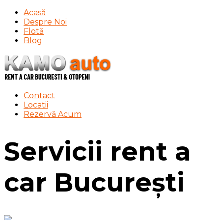
Acasă
Despre Noi
Flotă
Blog
Contact
Locatii
Rezervă Acum
Servicii rent a
car București