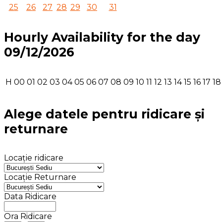
25
26
27
28
29
30
31
Hourly Availability for the day
09/12/2026
H
00
01
02
03
04
05
06
07
08
09
10
11
12
13
14
15
16
17
18
Alege datele pentru ridicare și
returnare
Locație ridicare
Locație Returnare
Data Ridicare
Ora Ridicare