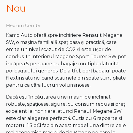
Nou
Medium Combi
Kamo Auto oferă spre inchiriere Renault Megane
SW, o mașină familială spațioasă și practică, care
emite un nivel scăzut de CO2 și este ușor de
condus. În interiorul Megane Sport Tourer SW pot
încăpea 5 persoane cu bagaje multiple datorită
porbagajului generos. De altfel, portbagajul poate
fi extins atunci când scaunele din spate sunt pliate
pentru ca căra lucruri voluminoase.
Dacă ești în căutarea unei masini de inchiriat
robuste, spațioase, sigure, cu consum redus și preț
excelent la inchiriere, atunci Renaul Megane SW
este clar alegerea perfectă. Cutia cu 6 rapoarte și
motorul 1.5 dCi fac din acest model una dintre cele
mai economice mașini de tip Wagon pe care le