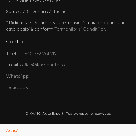
Luni - Vineri: 09:00 - 17:30
Sâmbătă & Duminică: Închis
* Ridicarea / Returnarea unei mașini înafara programului
este posibilă conform
Termenilor și Condițiilor
.
Contact
Telefon:
+40 752 261 217
Email:
office@kamoauto.ro
WhatsApp
Facebook
© KAMO Auto Expert | Toate drepturle rezervate.
Acasă