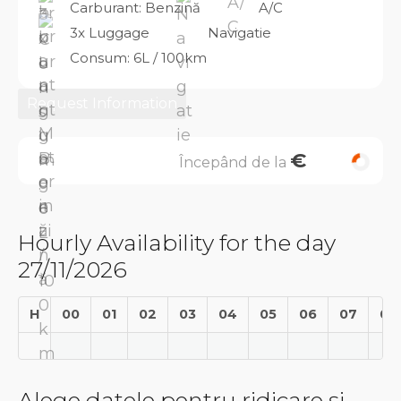
Carburant: Benzină
A/C
3x Luggage
Navigatie
Consum: 6L / 100km
Request Information
€
Începând de la
Hourly Availability for the day
27/11/2026
H
00
01
02
03
04
05
06
07
08
Alege datele pentru ridicare și