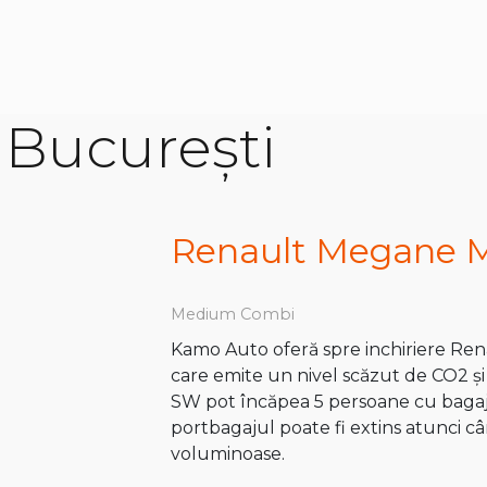
r București
Renault Megane 
Medium Combi
Kamo Auto oferă spre inchiriere Rena
care emite un nivel scăzut de CO2 ș
SW pot încăpea 5 persoane cu bagaje
portbagajul poate fi extins atunci c
voluminoase.