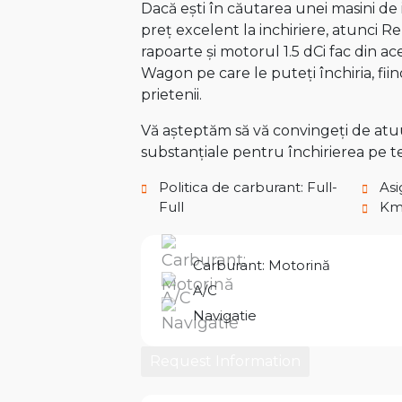
Dacă ești în căutarea unei masini de 
preț excelent la inchiriere, atunci 
rapoarte și motorul 1.5 dCi fac din 
Wagon pe care le puteți închiria, fi
prietenii.
Vă așteptăm să vă convingeți de atuur
substanțiale pentru închirierea pe 
Politica de carburant: Full-
Asi
Full
Km 
Carburant: Motorină
A/C
Navigatie
Request Information