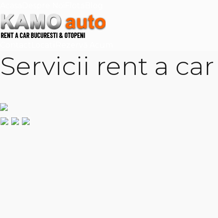
Acasă
Despre Noi
Flotă
Blog
Contact
Locatii
Rezervă Acum
Servicii rent a ca