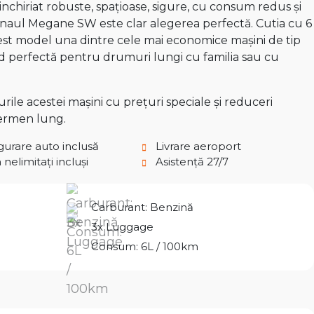
inchiriat robuste, spațioase, sigure, cu consum redus și
Renaul Megane SW este clar alegerea perfectă. Cutia cu 6
acest model una dintre cele mai economice mașini de tip
ind perfectă pentru drumuri lungi cu familia sau cu
ile acestei mașini cu prețuri speciale și reduceri
termen lung.
gurare auto inclusă
Livrare aeroport
nelimitați incluși
Asistență 27/7
Carburant: Benzină
3x Luggage
Consum: 6L / 100km