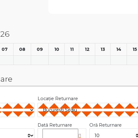
026
07
08
09
10
11
12
13
14
15
nare
Locație Returnare
Dată Returnare
Oră Returnare