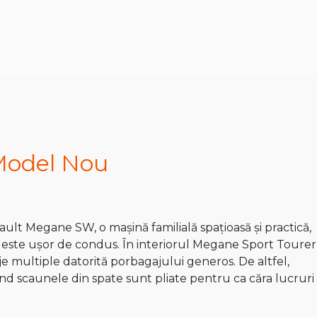
Model Nou
ult Megane SW, o mașină familială spațioasă și practică,
i este ușor de condus. În interiorul Megane Sport Tourer
 multiple datorită porbagajului generos. De altfel,
ând scaunele din spate sunt pliate pentru ca căra lucruri