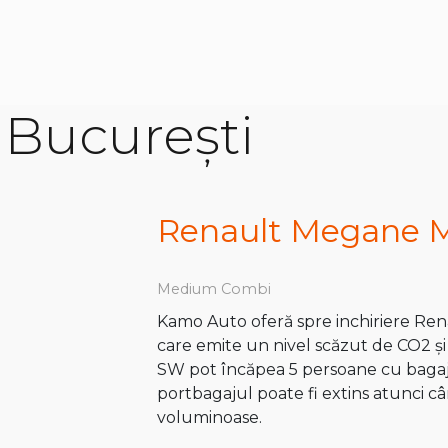
r București
Renault Megane 
Medium Combi
Kamo Auto oferă spre inchiriere Rena
care emite un nivel scăzut de CO2 ș
SW pot încăpea 5 persoane cu bagaje
portbagajul poate fi extins atunci c
voluminoase.