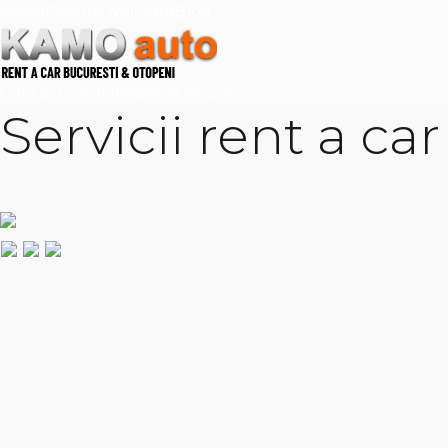
Acasă
Despre Noi
Flotă
Blog
Contact
Locatii
Rezervă Acum
Servicii rent a ca