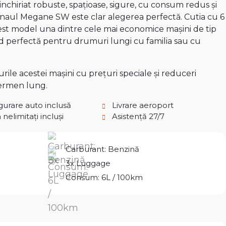
inchiriat robuste, spațioase, sigure, cu consum redus și
Renaul Megane SW este clar alegerea perfectă. Cutia cu 6
acest model una dintre cele mai economice mașini de tip
ind perfectă pentru drumuri lungi cu familia sau cu
ile acestei mașini cu prețuri speciale și reduceri
termen lung.
gurare auto inclusă
Livrare aeroport
nelimitați incluși
Asistență 27/7
Carburant: Benzină
3x Luggage
Consum: 6L / 100km