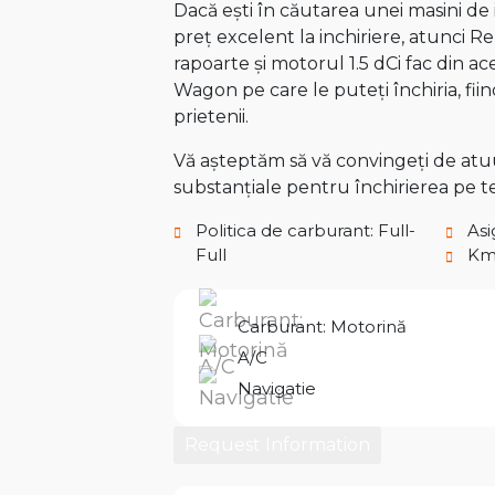
Dacă ești în căutarea unei masini de 
preț excelent la inchiriere, atunci 
rapoarte și motorul 1.5 dCi fac din 
Wagon pe care le puteți închiria, fi
prietenii.
Vă așteptăm să vă convingeți de atuur
substanțiale pentru închirierea pe 
Politica de carburant: Full-
Asi
Full
Km 
Carburant: Motorină
A/C
Navigatie
Request Information