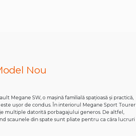
Model Nou
ult Megane SW, o mașină familială spațioasă și practică,
i este ușor de condus. În interiorul Megane Sport Tourer
 multiple datorită porbagajului generos. De altfel,
ând scaunele din spate sunt pliate pentru ca căra lucruri