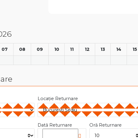
2026
07
08
09
10
11
12
13
14
15
nare
Locație Returnare
Dată Returnare
Oră Returnare