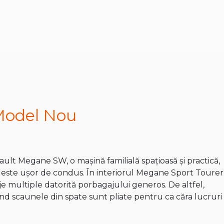
Model Nou
ult Megane SW, o mașină familială spațioasă și practică,
i este ușor de condus. În interiorul Megane Sport Tourer
 multiple datorită porbagajului generos. De altfel,
ând scaunele din spate sunt pliate pentru ca căra lucruri