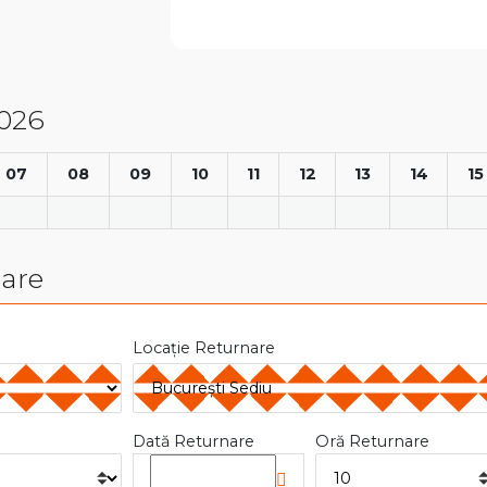
2026
07
08
09
10
11
12
13
14
15
nare
Locație Returnare
Dată Returnare
Oră Returnare