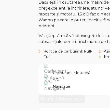
Dacă ești în căutarea unei masini de 
preț excelent la inchiriere, atunci 
rapoarte și motorul 1.5 dCi fac din 
Wagon pe care le puteți închiria, fi
prietenii.
Vă așteptăm să vă convingeți de atuur
substanțiale pentru închirierea pe 
Politica de carburant: Full-
Asi
Full
Km 
Carburant: Motorină
A/C
Navigatie
Request Information