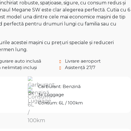
inchiriat robuste, spațioase, sigure, cu consum redus și
Renaul Megane SW este clar alegerea perfectă. Cutia cu 6
acest model una dintre cele mai economice mașini de tip
ind perfectă pentru drumuri lungi cu familia sau cu
ile acestei mașini cu prețuri speciale și reduceri
termen lung.
gurare auto inclusă
Livrare aeroport
nelimitați incluși
Asistență 27/7
Carburant: Benzină
3x Luggage
Consum: 6L / 100km