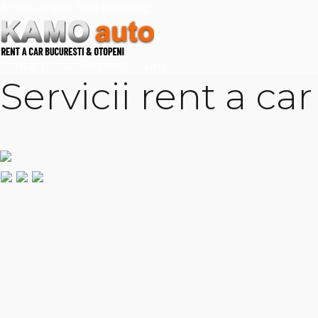
Acasă
Despre Noi
Flotă
Blog
Contact
Locatii
Rezervă Acum
Servicii rent a ca