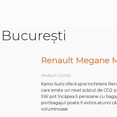
r București
Renault Megane 
Medium Combi
Kamo Auto oferă spre inchiriere Rena
care emite un nivel scăzut de CO2 ș
SW pot încăpea 5 persoane cu bagaje
portbagajul poate fi extins atunci c
voluminoase.