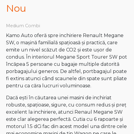
Nou
Medium Combi
Kamo Auto oferă spre inchiriere Renault Megane
SW, o mașină familială spațioasă și practică, care
emite un nivel scăzut de CO2 și este ușor de
condus. În interiorul Megane Sport Tourer SW pot
încăpea 5 persoane cu bagaje multiple datorită
porbagajului generos. De altfel, portbagajul poate
fi extins atunci când scaunele din spate sunt pliate
pentru ca căra lucruri voluminoase.
Dacă ești în căutarea unei masini de inchiriat
robuste, spațioase, sigure, cu consum redus și preț
excelent la inchiriere, atunci Renaul Megane SW
este clar alegerea perfectă. Cutia cu 6 rapoarte și
motorul 1.5 dCi fac din acest model una dintre cele
mai economice mașini de tip Wagon pe care le