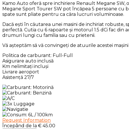
Kamo Auto oferă spre inchiriere Renault Megane SW, o ma
Megane Sport Tourer SW pot încăpea 5 persoane cu baga
spate sunt pliate pentru ca căra lucruri voluminoase.
Dacă ești în căutarea unei masini de inchiriat robuste,
perfectă. Cutia cu 6 rapoarte și motorul 1.5 dCi fac din
drumuri lungi cu familia sau cu prietenii.
Vă așteptăm să vă convingeți de atuurile acestei mașini
Politica de carburant: Full-Full
Asigurare auto inclusă
Km nelimitați incluși
Livrare aeroport
Asistență 27/7
Request Information
Începând de la
€
45.00