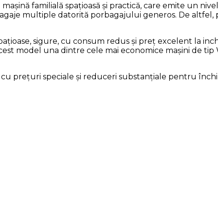
șină familială spațioasă și practică, care emite un nivel
je multiple datorită porbagajului generos. De altfel, p
 spațioase, sigure, cu consum redus și preț excelent la i
 acest model una dintre cele mai economice mașini de tip 
 cu prețuri speciale și reduceri substanțiale pentru înch