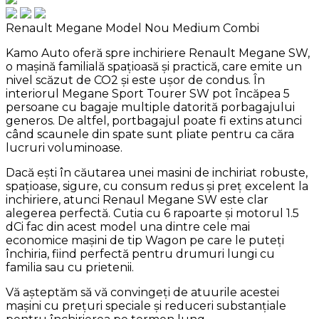
Renault Megane Model Nou
Medium Combi
Kamo Auto oferă spre inchiriere Renault Megane SW,
o mașină familială spațioasă și practică, care emite un
nivel scăzut de CO2 și este ușor de condus. În
interiorul Megane Sport Tourer SW pot încăpea 5
persoane cu bagaje multiple datorită porbagajului
generos. De altfel, portbagajul poate fi extins atunci
când scaunele din spate sunt pliate pentru ca căra
lucruri voluminoase.
Dacă ești în căutarea unei masini de inchiriat robuste,
spațioase, sigure, cu consum redus și preț excelent la
inchiriere, atunci Renaul Megane SW este clar
alegerea perfectă. Cutia cu 6 rapoarte și motorul 1.5
dCi fac din acest model una dintre cele mai
economice mașini de tip Wagon pe care le puteți
închiria, fiind perfectă pentru drumuri lungi cu
familia sau cu prietenii.
Vă așteptăm să vă convingeți de atuurile acestei
mașini cu prețuri speciale și reduceri substanțiale