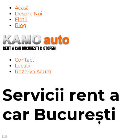
Acasă
Despre Noi
Flotă
Blog
Contact
Locatii
Rezervă Acum
Servicii rent a
car București