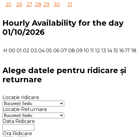
25
26
27
28
29
30
31
Hourly Availability for the day
01/10/2026
H
00
01
02
03
04
05
06
07
08
09
10
11
12
13
14
15
16
17
18
Alege datele pentru ridicare și
returnare
Locație ridicare
Locație Returnare
Data Ridicare
Ora Ridicare