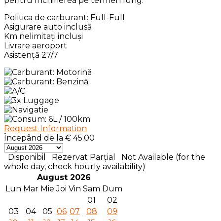
pentru închirierea pe termen lung.
Politica de carburant: Full-Full
Asigurare auto inclusă
Km nelimitați incluși
Livrare aeroport
Asistență 27/7
Request Information
Începând de la
€
45.00
Disponibil
Rezervat Parțial
Not Available (for the
whole day, check hourly availability)
August 2026
Lun
Mar
Mie
Joi
Vin
Sam
Dum
01
02
03
04
05
06
07
08
09