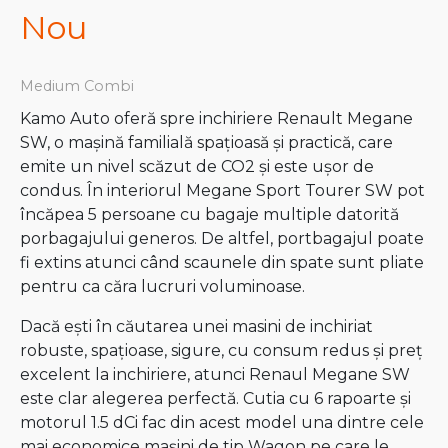
Nou
Medium Combi
Kamo Auto oferă spre inchiriere Renault Megane
SW, o mașină familială spațioasă și practică, care
emite un nivel scăzut de CO2 și este ușor de
condus. În interiorul Megane Sport Tourer SW pot
încăpea 5 persoane cu bagaje multiple datorită
porbagajului generos. De altfel, portbagajul poate
fi extins atunci când scaunele din spate sunt pliate
pentru ca căra lucruri voluminoase.
Dacă ești în căutarea unei masini de inchiriat
robuste, spațioase, sigure, cu consum redus și preț
excelent la inchiriere, atunci Renaul Megane SW
este clar alegerea perfectă. Cutia cu 6 rapoarte și
motorul 1.5 dCi fac din acest model una dintre cele
mai economice mașini de tip Wagon pe care le