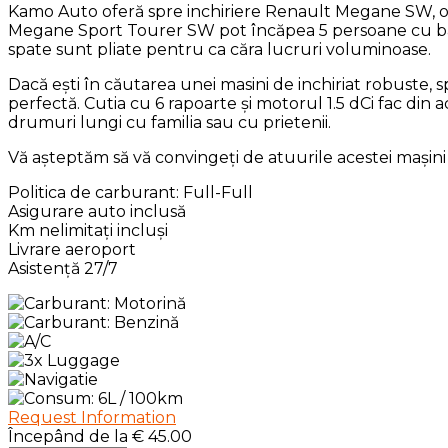
Kamo Auto oferă spre inchiriere Renault Megane SW, o ma
Megane Sport Tourer SW pot încăpea 5 persoane cu baga
spate sunt pliate pentru ca căra lucruri voluminoase.
Dacă ești în căutarea unei masini de inchiriat robuste,
perfectă. Cutia cu 6 rapoarte și motorul 1.5 dCi fac din
drumuri lungi cu familia sau cu prietenii.
Vă așteptăm să vă convingeți de atuurile acestei mașini
Politica de carburant: Full-Full
Asigurare auto inclusă
Km nelimitați incluși
Livrare aeroport
Asistență 27/7
Request Information
Începând de la
€
45.00