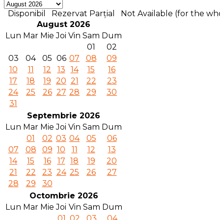
Disponibil
Rezervat Parțial
Not Available (for the who
August 2026
Lun
Mar
Mie
Joi
Vin
Sam
Dum
01
02
03
04
05
06
07
08
09
10
11
12
13
14
15
16
17
18
19
20
21
22
23
24
25
26
27
28
29
30
31
Septembrie 2026
Lun
Mar
Mie
Joi
Vin
Sam
Dum
01
02
03
04
05
06
07
08
09
10
11
12
13
14
15
16
17
18
19
20
21
22
23
24
25
26
27
28
29
30
Octombrie 2026
Lun
Mar
Mie
Joi
Vin
Sam
Dum
01
02
03
04