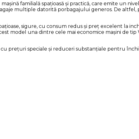
șină familială spațioasă și practică, care emite un nivel
je multiple datorită porbagajului generos. De altfel, p
 spațioase, sigure, cu consum redus și preț excelent la i
 acest model una dintre cele mai economice mașini de tip 
 cu prețuri speciale și reduceri substanțiale pentru înch