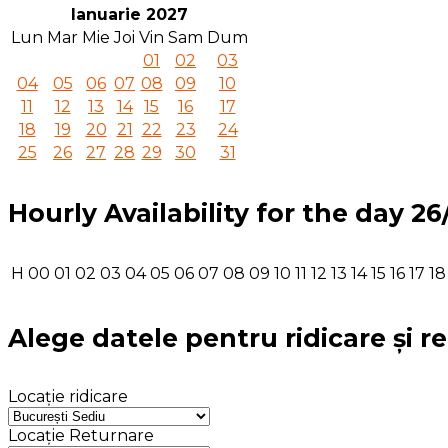
Ianuarie 2027
Lun
Mar
Mie
Joi
Vin
Sam
Dum
01
02
03
04
05
06
07
08
09
10
11
12
13
14
15
16
17
18
19
20
21
22
23
24
25
26
27
28
29
30
31
Hourly Availability for the day 2
H
00
01
02
03
04
05
06
07
08
09
10
11
12
13
14
15
16
17
18
Alege datele pentru ridicare și r
Locație ridicare
Locație Returnare