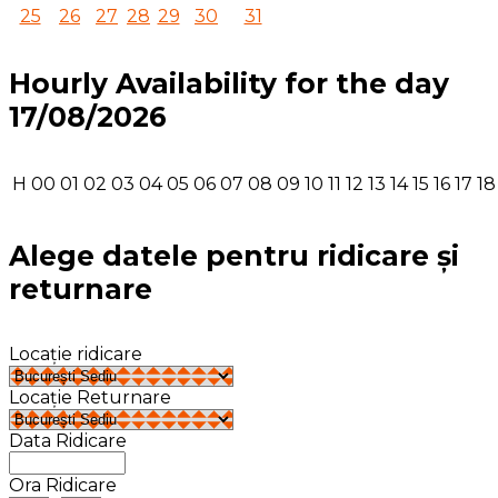
25
26
27
28
29
30
31
Hourly Availability for the day
17/08/2026
H
00
01
02
03
04
05
06
07
08
09
10
11
12
13
14
15
16
17
18
Alege datele pentru ridicare și
returnare
Locație ridicare
Locație Returnare
Data Ridicare
Ora Ridicare