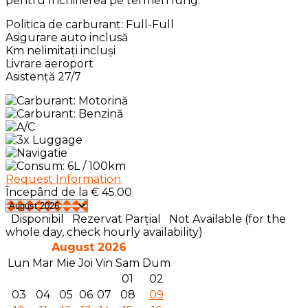
pentru închirierea pe termen lung.
Politica de carburant: Full-Full
Asigurare auto inclusă
Km nelimitați incluși
Livrare aeroport
Asistență 27/7
Request Information
Începând de la
€
45.00
Disponibil
Rezervat Parțial
Not Available (for the
whole day, check hourly availability)
August 2026
Lun
Mar
Mie
Joi
Vin
Sam
Dum
01
02
03
04
05
06
07
08
09