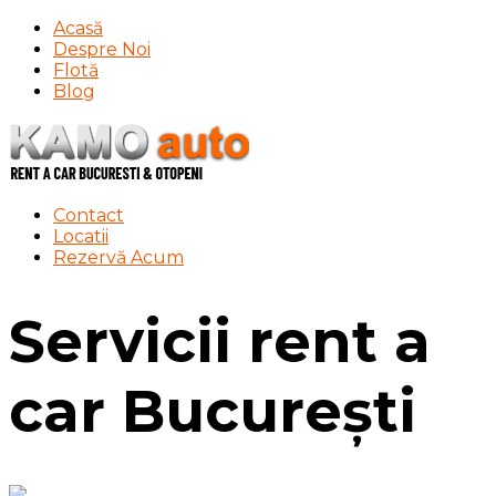
Acasă
Despre Noi
Flotă
Blog
Contact
Locatii
Rezervă Acum
Servicii rent a
car București