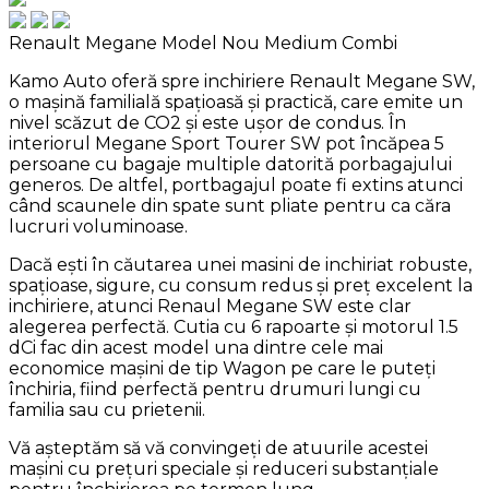
Renault Megane Model Nou
Medium Combi
Kamo Auto oferă spre inchiriere Renault Megane SW,
o mașină familială spațioasă și practică, care emite un
nivel scăzut de CO2 și este ușor de condus. În
interiorul Megane Sport Tourer SW pot încăpea 5
persoane cu bagaje multiple datorită porbagajului
generos. De altfel, portbagajul poate fi extins atunci
când scaunele din spate sunt pliate pentru ca căra
lucruri voluminoase.
Dacă ești în căutarea unei masini de inchiriat robuste,
spațioase, sigure, cu consum redus și preț excelent la
inchiriere, atunci Renaul Megane SW este clar
alegerea perfectă. Cutia cu 6 rapoarte și motorul 1.5
dCi fac din acest model una dintre cele mai
economice mașini de tip Wagon pe care le puteți
închiria, fiind perfectă pentru drumuri lungi cu
familia sau cu prietenii.
Vă așteptăm să vă convingeți de atuurile acestei
mașini cu prețuri speciale și reduceri substanțiale