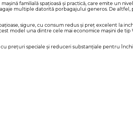
șină familială spațioasă și practică, care emite un nivel
je multiple datorită porbagajului generos. De altfel, p
 spațioase, sigure, cu consum redus și preț excelent la i
 acest model una dintre cele mai economice mașini de tip 
 cu prețuri speciale și reduceri substanțiale pentru înch