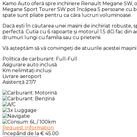
Kamo Auto oferă spre inchiriere Renault Megane SW, o ma
Megane Sport Tourer SW pot încăpea 5 persoane cu baga
spate sunt pliate pentru ca căra lucruri voluminoase.
Dacă ești în căutarea unei masini de inchiriat robuste,
perfectă. Cutia cu 6 rapoarte și motorul 1.5 dCi fac din
drumuri lungi cu familia sau cu prietenii.
Vă așteptăm să vă convingeți de atuurile acestei mașini
Politica de carburant: Full-Full
Asigurare auto inclusă
Km nelimitați incluși
Livrare aeroport
Asistență 27/7
Request Information
Începând de la
€
45.00