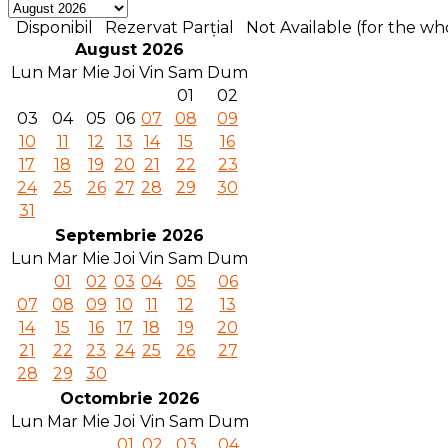
Disponibil
Rezervat Parțial
Not Available (for the who
August 2026
Lun
Mar
Mie
Joi
Vin
Sam
Dum
01
02
03
04
05
06
07
08
09
10
11
12
13
14
15
16
17
18
19
20
21
22
23
24
25
26
27
28
29
30
31
Septembrie 2026
Lun
Mar
Mie
Joi
Vin
Sam
Dum
01
02
03
04
05
06
07
08
09
10
11
12
13
14
15
16
17
18
19
20
21
22
23
24
25
26
27
28
29
30
Octombrie 2026
Lun
Mar
Mie
Joi
Vin
Sam
Dum
01
02
03
04