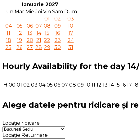
Ianuarie 2027
Lun
Mar
Mie
Joi
Vin
Sam
Dum
01
02
03
04
05
06
07
08
09
10
11
12
13
14
15
16
17
18
19
20
21
22
23
24
25
26
27
28
29
30
31
Hourly Availability for the day 1
H
00
01
02
03
04
05
06
07
08
09
10
11
12
13
14
15
16
17
18
Alege datele pentru ridicare și r
Locație ridicare
Locație Returnare