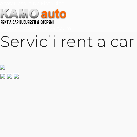
Acasă
Despre Noi
Flotă
Blog
Contact
Locatii
Rezervă Acum
Servicii rent a ca