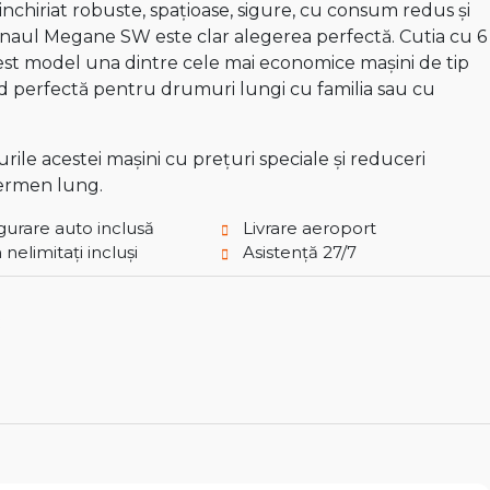
inchiriat robuste, spațioase, sigure, cu consum redus și
Renaul Megane SW este clar alegerea perfectă. Cutia cu 6
acest model una dintre cele mai economice mașini de tip
ind perfectă pentru drumuri lungi cu familia sau cu
ile acestei mașini cu prețuri speciale și reduceri
termen lung.
gurare auto inclusă
Livrare aeroport
nelimitați incluși
Asistență 27/7