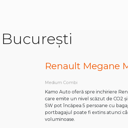
r București
Renault Megane 
Medium Combi
Kamo Auto oferă spre inchiriere Rena
care emite un nivel scăzut de CO2 ș
SW pot încăpea 5 persoane cu bagaje
portbagajul poate fi extins atunci c
voluminoase.