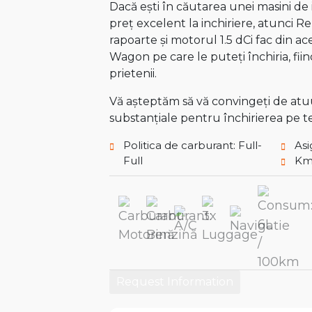
Dacă ești în căutarea unei masini de 
preț excelent la inchiriere, atunci 
rapoarte și motorul 1.5 dCi fac din 
Wagon pe care le puteți închiria, fi
prietenii.
Vă așteptăm să vă convingeți de atuur
substanțiale pentru închirierea pe 
Politica de carburant: Full-
Asi
Full
Km 
Request Information