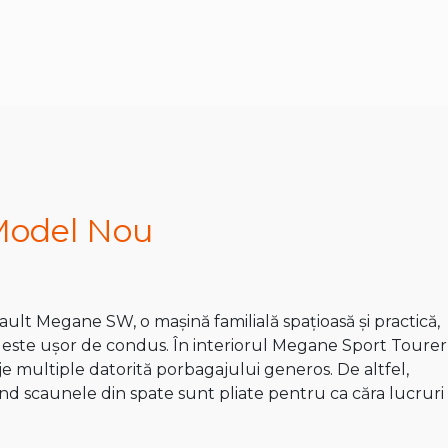
Model Nou
ult Megane SW, o mașină familială spațioasă și practică,
i este ușor de condus. În interiorul Megane Sport Tourer
 multiple datorită porbagajului generos. De altfel,
ând scaunele din spate sunt pliate pentru ca căra lucruri