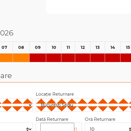
2026
07
08
09
10
11
12
13
14
15
nare
Locație Returnare
Dată Returnare
Oră Returnare