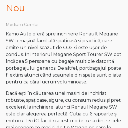
Nou
Medium Combi
Kamo Auto oferă spre inchiriere Renault Megane
SW, o mașină familială spațioasă și practică, care
emite un nivel scăzut de CO2 și este ușor de
condus. În interiorul Megane Sport Tourer SW pot
încăpea 5 persoane cu bagaje multiple datorită
porbagajului generos. De altfel, portbagajul poate
fi extins atunci când scaunele din spate sunt pliate
pentru ca căra lucruri voluminoase.
Dacă ești în căutarea unei masini de inchiriat
robuste, spațioase, sigure, cu consum redus și preț
excelent la inchiriere, atunci Renaul Megane SW
este clar alegerea perfectă. Cutia cu 6 rapoarte și
motorul 1.5 dCi fac din acest model una dintre cele
mai economice mașini de tip Wagon pe care le