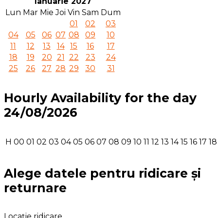
Ianuarie 2027
Lun
Mar
Mie
Joi
Vin
Sam
Dum
01
02
03
04
05
06
07
08
09
10
11
12
13
14
15
16
17
18
19
20
21
22
23
24
25
26
27
28
29
30
31
Hourly Availability for the day
24/08/2026
H
00
01
02
03
04
05
06
07
08
09
10
11
12
13
14
15
16
17
18
Alege datele pentru ridicare și
returnare
Locație ridicare