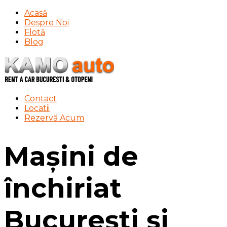
Acasă
Despre Noi
Flotă
Blog
Contact
Locatii
Rezervă Acum
Mașini de
închiriat
București și