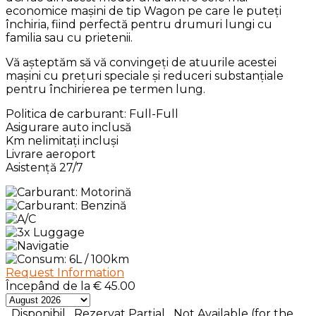
economice mașini de tip Wagon pe care le puteți
închiria, fiind perfectă pentru drumuri lungi cu
familia sau cu prietenii.
Vă așteptăm să vă convingeți de atuurile acestei
mașini cu prețuri speciale și reduceri substanțiale
pentru închirierea pe termen lung.
Politica de carburant: Full-Full
Asigurare auto inclusă
Km nelimitați incluși
Livrare aeroport
Asistență 27/7
Request Information
Începând de la
€
45.00
Disponibil
Rezervat Parțial
Not Available (for the