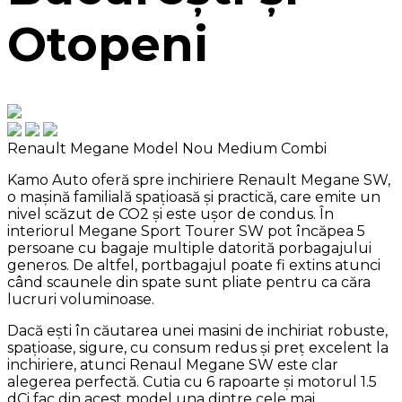
Otopeni
Renault Megane Model Nou
Medium Combi
Kamo Auto oferă spre inchiriere Renault Megane SW,
o mașină familială spațioasă și practică, care emite un
nivel scăzut de CO2 și este ușor de condus. În
interiorul Megane Sport Tourer SW pot încăpea 5
persoane cu bagaje multiple datorită porbagajului
generos. De altfel, portbagajul poate fi extins atunci
când scaunele din spate sunt pliate pentru ca căra
lucruri voluminoase.
Dacă ești în căutarea unei masini de inchiriat robuste,
spațioase, sigure, cu consum redus și preț excelent la
inchiriere, atunci Renaul Megane SW este clar
alegerea perfectă. Cutia cu 6 rapoarte și motorul 1.5
dCi fac din acest model una dintre cele mai