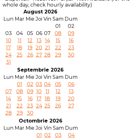
whole day, check hourly availability)
August 2026
Lun
Mar
Mie
Joi
Vin
Sam
Dum
01
02
03
04
05
06
07
08
09
10
11
12
13
14
15
16
17
18
19
20
21
22
23
24
25
26
27
28
29
30
31
Septembrie 2026
Lun
Mar
Mie
Joi
Vin
Sam
Dum
01
02
03
04
05
06
07
08
09
10
11
12
13
14
15
16
17
18
19
20
21
22
23
24
25
26
27
28
29
30
Octombrie 2026
Lun
Mar
Mie
Joi
Vin
Sam
Dum
01
02
03
04