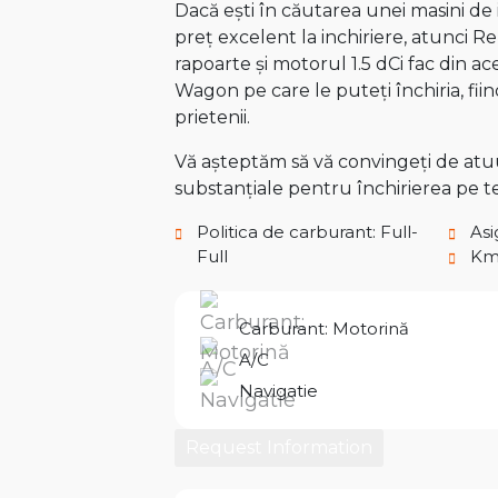
Dacă ești în căutarea unei masini de 
preț excelent la inchiriere, atunci 
rapoarte și motorul 1.5 dCi fac din 
Wagon pe care le puteți închiria, fi
prietenii.
Vă așteptăm să vă convingeți de atuur
substanțiale pentru închirierea pe 
Politica de carburant: Full-
Asi
Full
Km 
Carburant: Motorină
A/C
Navigatie
Request Information