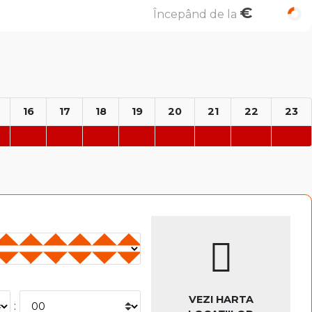
€
Începând de la
16
17
18
19
20
21
22
23
VEZI HARTA
: