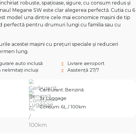
inchiriat robuste, spațioase, sigure, cu consum redus și
Renaul Megane SW este clar alegerea perfectă. Cutia cu 6
acest model una dintre cele mai economice mașini de tip
ind perfectă pentru drumuri lungi cu familia sau cu
ile acestei mașini cu prețuri speciale și reduceri
termen lung.
gurare auto inclusă
Livrare aeroport
nelimitați incluși
Asistență 27/7
Carburant: Benzină
3x Luggage
Consum: 6L / 100km