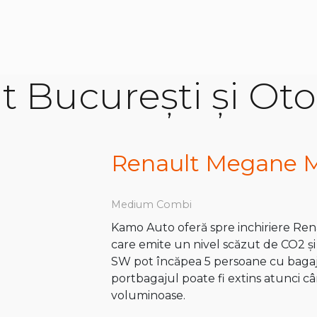
at București și Ot
Renault Megane 
Medium Combi
Kamo Auto oferă spre inchiriere Rena
care emite un nivel scăzut de CO2 ș
SW pot încăpea 5 persoane cu bagaje
portbagajul poate fi extins atunci c
voluminoase.