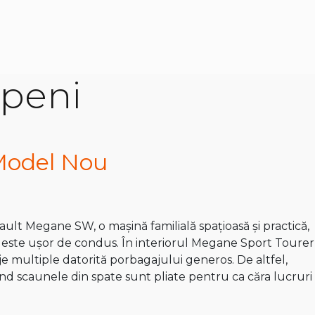
openi
Model Nou
ult Megane SW, o mașină familială spațioasă și practică,
i este ușor de condus. În interiorul Megane Sport Tourer
 multiple datorită porbagajului generos. De altfel,
ând scaunele din spate sunt pliate pentru ca căra lucruri