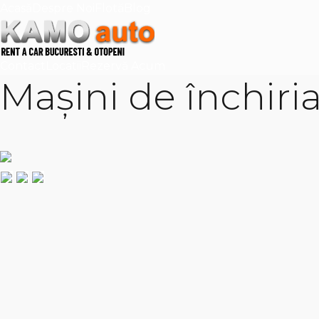
Acasă
Despre Noi
Flotă
Blog
Contact
Locatii
Rezervă Acum
Mașini de închiri