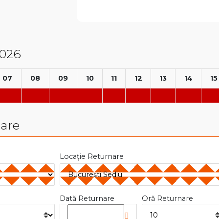
2026
07
08
09
10
11
12
13
14
15
nare
Locație Returnare
Dată Returnare
Oră Returnare