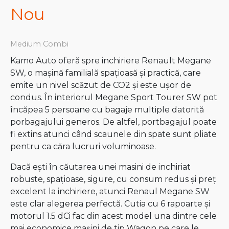
Nou
Medium Combi
Kamo Auto oferă spre inchiriere Renault Megane
SW, o mașină familială spațioasă și practică, care
emite un nivel scăzut de CO2 și este ușor de
condus. În interiorul Megane Sport Tourer SW pot
încăpea 5 persoane cu bagaje multiple datorită
porbagajului generos. De altfel, portbagajul poate
fi extins atunci când scaunele din spate sunt pliate
pentru ca căra lucruri voluminoase.
Dacă ești în căutarea unei masini de inchiriat
robuste, spațioase, sigure, cu consum redus și preț
excelent la inchiriere, atunci Renaul Megane SW
este clar alegerea perfectă. Cutia cu 6 rapoarte și
motorul 1.5 dCi fac din acest model una dintre cele
mai economice mașini de tip Wagon pe care le