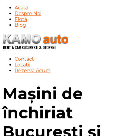
Acasă
Despre Noi
Flotă
Blog
Contact
Locatii
Rezervă Acum
Mașini de
închiriat
București și