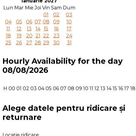
Ianuarie 2027
Lun
Mar
Mie
Joi
Vin
Sam
Dum
01
02
03
04
05
06
07
08
09
10
11
12
13
14
15
16
17
18
19
20
21
22
23
24
25
26
27
28
29
30
31
Hourly Availability for the day
08/08/2026
H
00
01
02
03
04
05
06
07
08
09
10
11
12
13
14
15
16
17
18
Alege datele pentru ridicare și
returnare
Locație ridicare