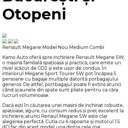
Otopeni
Renault Megane Model Nou
Medium Combi
Kamo Auto oferă spre inchiriere Renault Megane SW,
o mașină familială spațioasă și practică, care emite un
nivel scăzut de CO2 și este ușor de condus. În
interiorul Megane Sport Tourer SW pot încăpea 5
persoane cu bagaje multiple datorită porbagajului
generos. De altfel, portbagajul poate fi extins atunci
când scaunele din spate sunt pliate pentru ca căra
lucruri voluminoase.
Dacă ești în căutarea unei masini de inchiriat robuste,
spațioase, sigure, cu consum redus și preț excelent la
inchiriere, atunci Renaul Megane SW este clar
alegerea perfectă. Cutia cu 6 rapoarte și motorul 1.5
dCi fac din acest model una dintre cele mai