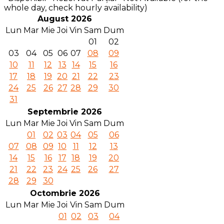
whole day, check hourly availability)
August 2026
Lun
Mar
Mie
Joi
Vin
Sam
Dum
01
02
03
04
05
06
07
08
09
10
11
12
13
14
15
16
17
18
19
20
21
22
23
24
25
26
27
28
29
30
31
Septembrie 2026
Lun
Mar
Mie
Joi
Vin
Sam
Dum
01
02
03
04
05
06
07
08
09
10
11
12
13
14
15
16
17
18
19
20
21
22
23
24
25
26
27
28
29
30
Octombrie 2026
Lun
Mar
Mie
Joi
Vin
Sam
Dum
01
02
03
04