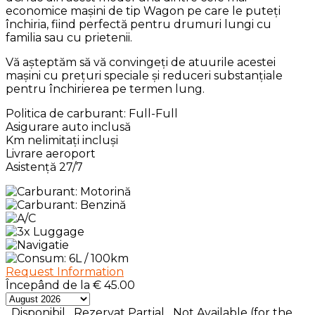
economice mașini de tip Wagon pe care le puteți
închiria, fiind perfectă pentru drumuri lungi cu
familia sau cu prietenii.
Vă așteptăm să vă convingeți de atuurile acestei
mașini cu prețuri speciale și reduceri substanțiale
pentru închirierea pe termen lung.
Politica de carburant: Full-Full
Asigurare auto inclusă
Km nelimitați incluși
Livrare aeroport
Asistență 27/7
Request Information
Începând de la
€
45.00
Disponibil
Rezervat Parțial
Not Available (for the