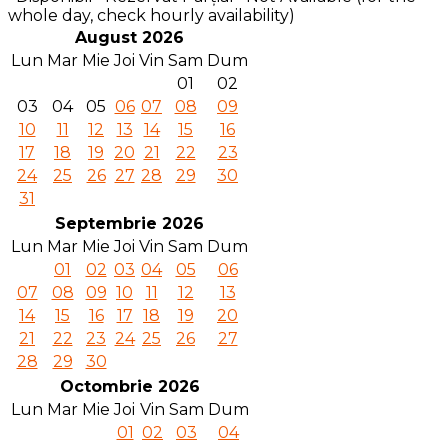
whole day, check hourly availability)
August 2026
Lun
Mar
Mie
Joi
Vin
Sam
Dum
01
02
03
04
05
06
07
08
09
10
11
12
13
14
15
16
17
18
19
20
21
22
23
24
25
26
27
28
29
30
31
Septembrie 2026
Lun
Mar
Mie
Joi
Vin
Sam
Dum
01
02
03
04
05
06
07
08
09
10
11
12
13
14
15
16
17
18
19
20
21
22
23
24
25
26
27
28
29
30
Octombrie 2026
Lun
Mar
Mie
Joi
Vin
Sam
Dum
01
02
03
04