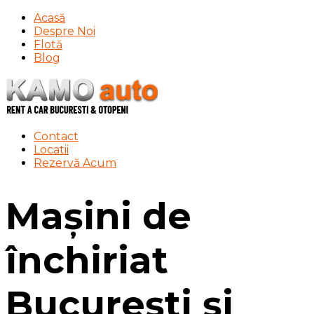
Acasă
Despre Noi
Flotă
Blog
Contact
Locatii
Rezervă Acum
Mașini de
închiriat
București și