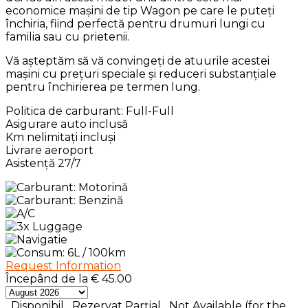
economice mașini de tip Wagon pe care le puteți
închiria, fiind perfectă pentru drumuri lungi cu
familia sau cu prietenii.
Vă așteptăm să vă convingeți de atuurile acestei
mașini cu prețuri speciale și reduceri substanțiale
pentru închirierea pe termen lung.
Politica de carburant: Full-Full
Asigurare auto inclusă
Km nelimitați incluși
Livrare aeroport
Asistență 27/7
Request Information
Începând de la
€
45.00
Disponibil
Rezervat Parțial
Not Available (for the