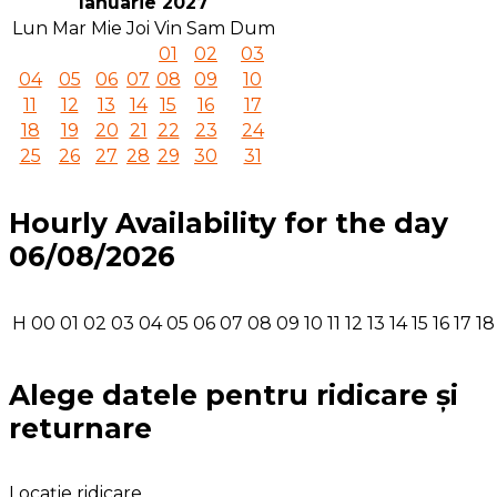
Ianuarie 2027
Lun
Mar
Mie
Joi
Vin
Sam
Dum
01
02
03
04
05
06
07
08
09
10
11
12
13
14
15
16
17
18
19
20
21
22
23
24
25
26
27
28
29
30
31
Hourly Availability for the day
06/08/2026
H
00
01
02
03
04
05
06
07
08
09
10
11
12
13
14
15
16
17
18
Alege datele pentru ridicare și
returnare
Locație ridicare