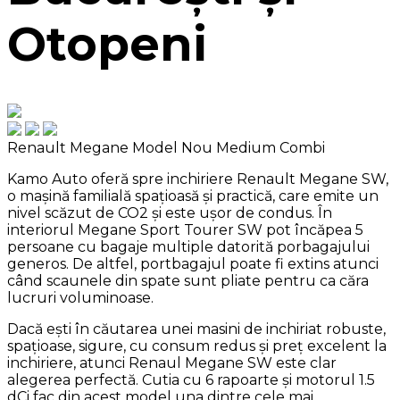
Otopeni
Renault Megane Model Nou
Medium Combi
Kamo Auto oferă spre inchiriere Renault Megane SW,
o mașină familială spațioasă și practică, care emite un
nivel scăzut de CO2 și este ușor de condus. În
interiorul Megane Sport Tourer SW pot încăpea 5
persoane cu bagaje multiple datorită porbagajului
generos. De altfel, portbagajul poate fi extins atunci
când scaunele din spate sunt pliate pentru ca căra
lucruri voluminoase.
Dacă ești în căutarea unei masini de inchiriat robuste,
spațioase, sigure, cu consum redus și preț excelent la
inchiriere, atunci Renaul Megane SW este clar
alegerea perfectă. Cutia cu 6 rapoarte și motorul 1.5
dCi fac din acest model una dintre cele mai