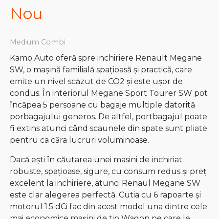
Nou
Medium Combi
Kamo Auto oferă spre inchiriere Renault Megane
SW, o mașină familială spațioasă și practică, care
emite un nivel scăzut de CO2 și este ușor de
condus. În interiorul Megane Sport Tourer SW pot
încăpea 5 persoane cu bagaje multiple datorită
porbagajului generos. De altfel, portbagajul poate
fi extins atunci când scaunele din spate sunt pliate
pentru ca căra lucruri voluminoase.
Dacă ești în căutarea unei masini de inchiriat
robuste, spațioase, sigure, cu consum redus și preț
excelent la inchiriere, atunci Renaul Megane SW
este clar alegerea perfectă. Cutia cu 6 rapoarte și
motorul 1.5 dCi fac din acest model una dintre cele
mai economice mașini de tip Wagon pe care le