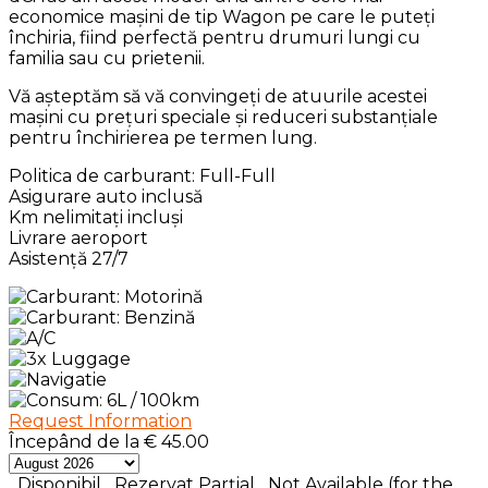
economice mașini de tip Wagon pe care le puteți
închiria, fiind perfectă pentru drumuri lungi cu
familia sau cu prietenii.
Vă așteptăm să vă convingeți de atuurile acestei
mașini cu prețuri speciale și reduceri substanțiale
pentru închirierea pe termen lung.
Politica de carburant: Full-Full
Asigurare auto inclusă
Km nelimitați incluși
Livrare aeroport
Asistență 27/7
Request Information
Începând de la
€
45.00
Disponibil
Rezervat Parțial
Not Available (for the