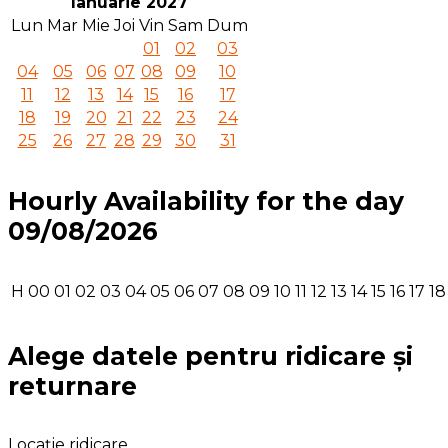
Ianuarie 2027
Lun
Mar
Mie
Joi
Vin
Sam
Dum
01
02
03
04
05
06
07
08
09
10
11
12
13
14
15
16
17
18
19
20
21
22
23
24
25
26
27
28
29
30
31
Hourly Availability for the day
09/08/2026
H
00
01
02
03
04
05
06
07
08
09
10
11
12
13
14
15
16
17
18
Alege datele pentru ridicare și
returnare
Locație ridicare