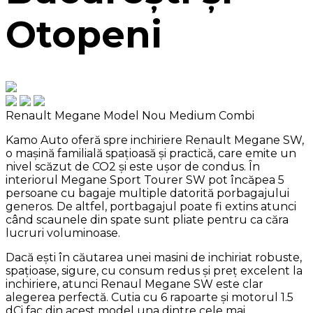
Otopeni
Renault Megane Model Nou
Medium Combi
Kamo Auto oferă spre inchiriere Renault Megane SW,
o mașină familială spațioasă și practică, care emite un
nivel scăzut de CO2 și este ușor de condus. În
interiorul Megane Sport Tourer SW pot încăpea 5
persoane cu bagaje multiple datorită porbagajului
generos. De altfel, portbagajul poate fi extins atunci
când scaunele din spate sunt pliate pentru ca căra
lucruri voluminoase.
Dacă ești în căutarea unei masini de inchiriat robuste,
spațioase, sigure, cu consum redus și preț excelent la
inchiriere, atunci Renaul Megane SW este clar
alegerea perfectă. Cutia cu 6 rapoarte și motorul 1.5
dCi fac din acest model una dintre cele mai