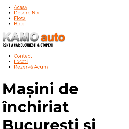
Acasă
Despre Noi
Flotă
Blog
Contact
Locatii
Rezervă Acum
Mașini de
închiriat
București și