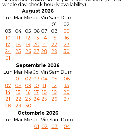
whole day, check hourly availability)
August 2026
Lun
Mar
Mie
Joi
Vin
Sam
Dum
01
02
03
04
05
06
07
08
09
10
11
12
13
14
15
16
17
18
19
20
21
22
23
24
25
26
27
28
29
30
31
Septembrie 2026
Lun
Mar
Mie
Joi
Vin
Sam
Dum
01
02
03
04
05
06
07
08
09
10
11
12
13
14
15
16
17
18
19
20
21
22
23
24
25
26
27
28
29
30
Octombrie 2026
Lun
Mar
Mie
Joi
Vin
Sam
Dum
01
02
03
04