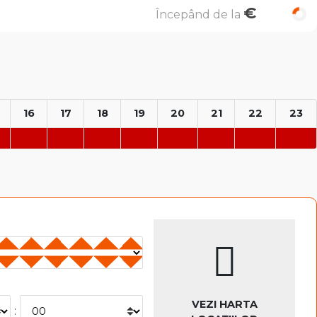
€
Începând de la
16
17
18
19
20
21
22
23
VEZI HARTA
: