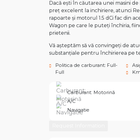
Dacă ești în căutarea unei masini de 
preț excelent la inchiriere, atunci 
rapoarte și motorul 1.5 dCi fac din 
Wagon pe care le puteți închiria, fi
prietenii.
Vă așteptăm să vă convingeți de atuur
substanțiale pentru închirierea pe 
Politica de carburant: Full-
Asi
Full
Km 
Carburant: Motorină
A/C
Navigatie
Request Information