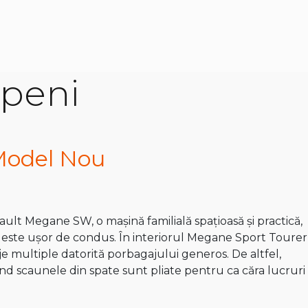
openi
Model Nou
ult Megane SW, o mașină familială spațioasă și practică,
i este ușor de condus. În interiorul Megane Sport Tourer
 multiple datorită porbagajului generos. De altfel,
ând scaunele din spate sunt pliate pentru ca căra lucruri