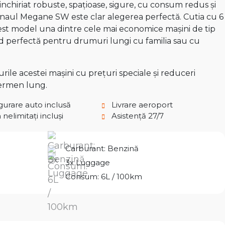
inchiriat robuste, spațioase, sigure, cu consum redus și
Renaul Megane SW este clar alegerea perfectă. Cutia cu 6
acest model una dintre cele mai economice mașini de tip
ind perfectă pentru drumuri lungi cu familia sau cu
ile acestei mașini cu prețuri speciale și reduceri
termen lung.
gurare auto inclusă
Livrare aeroport
nelimitați incluși
Asistență 27/7
Carburant: Benzină
3x Luggage
Consum: 6L / 100km