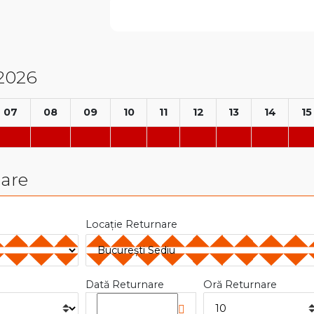
/2026
07
08
09
10
11
12
13
14
15
nare
Locație Returnare
Dată Returnare
Oră Returnare