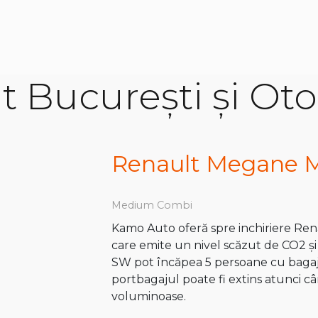
at București și Ot
Renault Megane 
Medium Combi
Kamo Auto oferă spre inchiriere Rena
care emite un nivel scăzut de CO2 ș
SW pot încăpea 5 persoane cu bagaje
portbagajul poate fi extins atunci c
voluminoase.