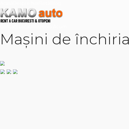
Acasă
Despre Noi
Flotă
Blog
Contact
Locatii
Rezervă Acum
Mașini de închiri